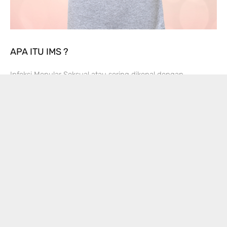
APA ITU IMS ?
Infeksi Menular Seksual atau sering dikenal dengan
singkatan IMS adalah penyakit akibat infeksi yang dapat
tertular melalui hubungan seksual. Umumnya, penyakit ini
bisa terjadi akibat hubungan intim secara tidak sehat atau
berisiko. IMS atau juga dikenal dengan penyakit menular
seksual bisa tersebar melalui cairan tubuh, seperti sperma,
darah, atau cairan lainnya. IMS juga
Read More »
« Previous
1
2
3
4
5
Next »