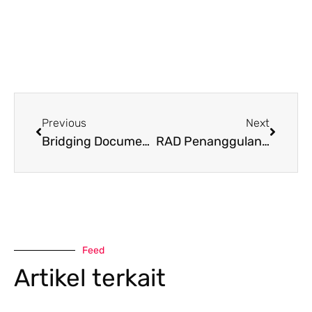
Previous
Next
Bridging Document RAN Pencegahan HIV AIDS dan IMS 2024–2026: Upaya Penguatan Kebijakan Nasional
RAD Penanggulangan HIV AIDS dan PIMS Tahun 2024 – 2029 Prov. Bali
Feed
Artikel terkait