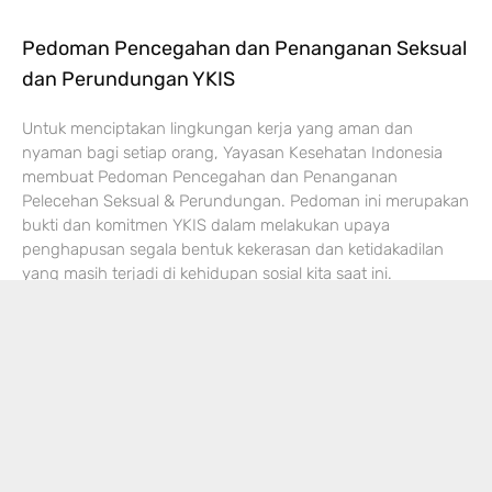
Pedoman Pencegahan dan Penanganan Seksual
dan Perundungan YKIS
Untuk menciptakan lingkungan kerja yang aman dan
nyaman bagi setiap orang, Yayasan Kesehatan Indonesia
membuat Pedoman Pencegahan dan Penanganan
Pelecehan Seksual & Perundungan. Pedoman ini merupakan
bukti dan komitmen YKIS dalam melakukan upaya
penghapusan segala bentuk kekerasan dan ketidakadilan
yang masih terjadi di kehidupan sosial kita saat ini.
Harapannya, pedoman
Read More »
« Previous
1
2
3
4
5
Next »