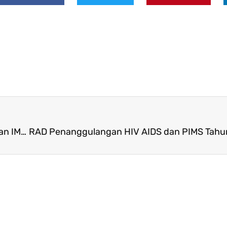
Bridging Document RAN Pencegahan HIV AIDS dan IMS 2024–2026: Upaya Penguatan Kebijakan Nasional