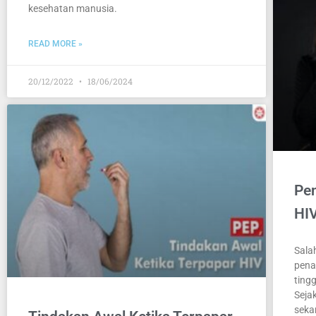
kesehatan manusia.
READ MORE »
20/12/2022
18/06/2024
Pe
HI
Sala
pena
ting
Seja
seka