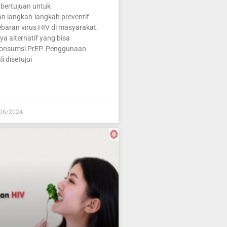
bertujuan untuk
an langkah-langkah preventif
aran virus HIV di masyarakat.
a alternatif yang bisa
gonsumsi PrEP. Penggunaan
i disetujui
06/2024