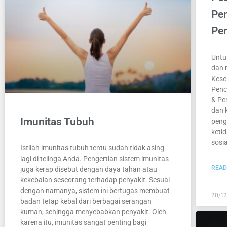
Pe
Pe
Untu
dan 
Kese
Penc
& Pe
dan 
Imunitas Tubuh
peng
ketid
sosi
Istilah imunitas tubuh tentu sudah tidak asing
lagi di telinga Anda. Pengertian sistem imunitas
READ
juga kerap disebut dengan daya tahan atau
kekebalan seseorang terhadap penyakit. Sesuai
dengan namanya, sistem ini bertugas membuat
20/1
badan tetap kebal dari berbagai serangan
kuman, sehingga menyebabkan penyakit. Oleh
karena itu, imunitas sangat penting bagi