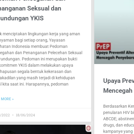
nanganan Seksual dan
rundungan YKIS
k menciptakan lingkungan kerja yang aman
nyaman bagi setiap orang, Yayasan
hatan Indonesia membuat Pedoman
egahan dan Penanganan Pelecehan Seksual
rundungan. Pedoman ini merupakan bukti
komitmen YKIS dalam melakukan upaya
hapusan segala bentuk kekerasan dan
akadilan yang masih terjadi di kehidupan
Upaya Preve
al kita saat ini. Harapannya, pedoman
Mencegah 
 MORE »
Berdasarkan Kem
penularan HIV b
2/2022
18/06/2024
ABCDE; abstinenc
drugs, dan educ
kampanye yang d