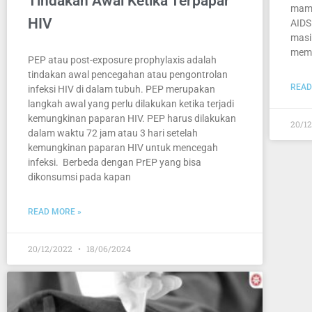
Tindakan Awal Ketika Terpapar
mamp
HIV
AIDS
masi
memp
PEP atau post-exposure prophylaxis adalah
tindakan awal pencegahan atau pengontrolan
READ
infeksi HIV di dalam tubuh. PEP merupakan
langkah awal yang perlu dilakukan ketika terjadi
kemungkinan paparan HIV. PEP harus dilakukan
20/1
dalam waktu 72 jam atau 3 hari setelah
kemungkinan paparan HIV untuk mencegah
infeksi. Berbeda dengan PrEP yang bisa
dikonsumsi pada kapan
READ MORE »
20/12/2022
18/06/2024