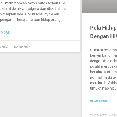
u mematahkan mitos-mitos terkait HIV-
. Meski demikian, stigma dan diskriminasi
h tetaplah ada. Hal ini tentunya akan
engaruhi kesejahteraan hidup orang
Pola Hidup
 MORE »
Dengan HI
2/2022
18/06/2024
Di masa sekaran
berkembang menj
dengan dua dek
positif merupaka
berlaku. Kini, o
normal meski ter
mereka. HIV tid
untuk tetap hidu
READ MORE »
20/12/2022
18/