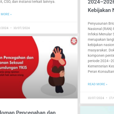
2024–2026
it, CSO, dan instansi terkait lainnya.
Kebijakan 
 MORE »
Penyusunan Bri
7/2024
10/07/2024
Nasional (RAN)
Infeksi Menular
merupakan lang
kebijakan nasion
masyarakat. Dok
komponen penti
periode 2024–20
Kementerian Kes
Peran Konsulta
READ MORE »
10/07/2024
17/
doman Pencegahan dan