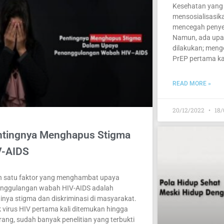
Kesehatan yang 
mensosialisasik
mencegah penyeb
Namun, ada upay
dilakukan; men
PrEP pertama kal
READ MORE »
20/12/2022
18/
ntingnya Menghapus Stigma
V-AIDS
h satu faktor yang menghambat upaya
nggulangan wabah HIV-AIDS adalah
ginya stigma dan diskriminasi di masyarakat.
k virus HIV pertama kali ditemukan hingga
rang, sudah banyak penelitian yang terbukti