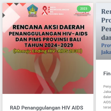
2023
Fin
Peny
Jaka
dala
AIDS
RAD Penanggulangan HIV AIDS
ters