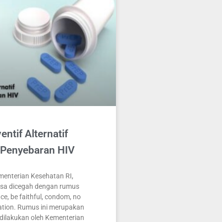
ntif Alternatif
Penyebaran HIV
enterian Kesehatan RI,
isa dicegah dengan rumus
e, be faithful, condom, no
ation. Rumus ini merupakan
ilakukan oleh Kementerian