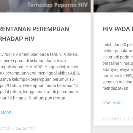
RENTANAN PEREMPUAN
HIV PADA
RHADAP HIV
Lebih dari 90 pe
akibat penularan
k virus HIV ditemukan pada tahun 1980-an,
ini terjadi pada
an perempuan di belahan dunia telah
persalinan, ma
ampak wabah HIV-AIDS. Hingga kini, masih
adanya pelayana
ak perempuan yang meninggal akibat AIDS,
hamil positif HIV
usnya kelompok perempuan berumur 15
semakin meningka
ga 49 tahun. Perempuan muda berumur 15
mendapatkan
ga 24 tahun, hingga anak-anak perempuan
mur 10 hingga 19 tahun, pun rentan
READ MORE »
 MORE »
20/12/2022
20/
2/2022
20/12/2022