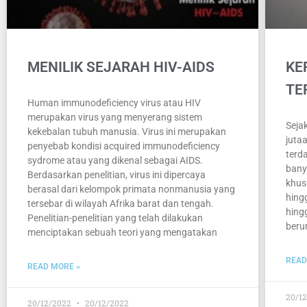
MENILIK SEJARAH HIV-AIDS
KE
TE
Human immunodeficiency virus atau HIV
merupakan virus yang menyerang sistem
Seja
kekebalan tubuh manusia. Virus ini merupakan
juta
penyebab kondisi acquired immunodeficiency
terd
sydrome atau yang dikenal sebagai AIDS.
bany
Berdasarkan penelitian, virus ini dipercaya
khus
berasal dari kelompok primata nonmanusia yang
hing
tersebar di wilayah Afrika barat dan tengah.
hing
Penelitian-penelitian yang telah dilakukan
beru
menciptakan sebuah teori yang mengatakan
READ
READ MORE »
20/1
20/12/2022
20/12/2022