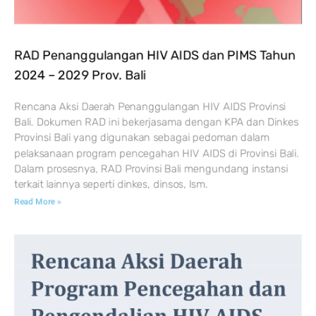
RAD Penanggulangan HIV AIDS dan PIMS Tahun
2024 – 2029 Prov. Bali
Rencana Aksi Daerah Penanggulangan HIV AIDS Provinsi
Bali. Dokumen RAD ini bekerjasama dengan KPA dan Dinkes
Provinsi Bali yang digunakan sebagai pedoman dalam
pelaksanaan program pencegahan HIV AIDS di Provinsi Bali.
Dalam prosesnya, RAD Provinsi Bali mengundang instansi
terkait lainnya seperti dinkes, dinsos, lsm.
Read More »