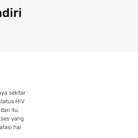
diri
ya sekitar
tatus HIV
ri itu,
kses yang
tasi hal