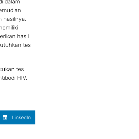
di dalam
kemudian
 hasilnya.
memiliki
erikan hasil
ibutuhkan tes
akukan tes
ibodi HIV.
LinkedIn