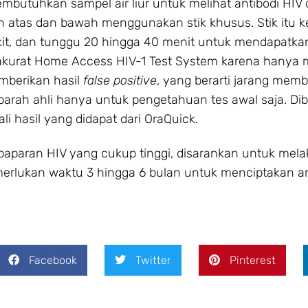
mbutuhkan sampel air liur untuk melihat antibodi HIV 
 atas dan bawah menggunakan stik khusus. Stik itu 
kit, dan tunggu 20 hingga 40 menit untuk mendapatkan
k seakurat Home Access HIV-1 Test System karena hanya 
emberikan hasil
false positive
, yang berarti jarang memb
eh parah ahli hanya untuk pengetahuan tes awal saja. D
i hasil yang didapat dari OraQuick.
o paparan HIV yang cukup tinggi, disarankan untuk mel
rlukan waktu 3 hingga 6 bulan untuk menciptakan ant
Facebook
Twitter
Pinterest