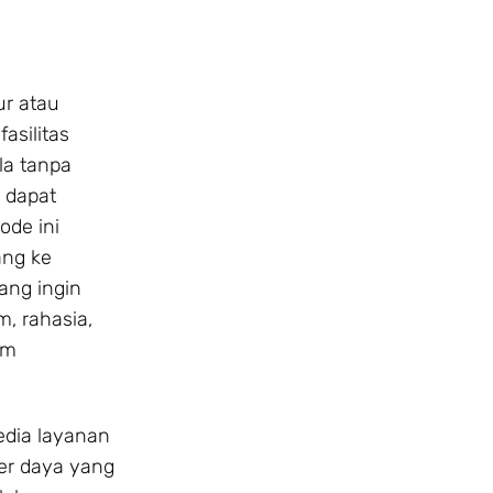
ur atau
asilitas
la tanpa
n dapat
de ini
ang ke
ang ingin
, rahasia,
um
edia layanan
er daya yang