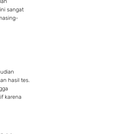
lah
ini sangat
masing-
mudian
n hasil tes.
ngga
if karena