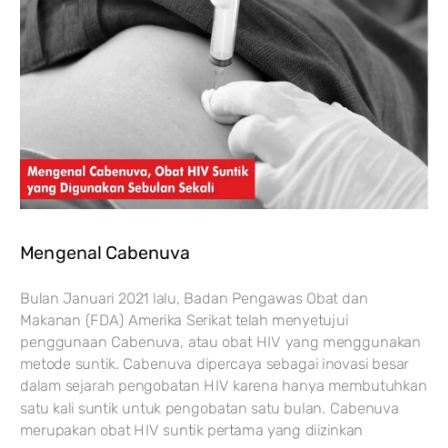
Mengenal Cabenuva
Bulan Januari 2021 lalu, Badan Pengawas Obat dan
Makanan (FDA) Amerika Serikat telah menyetujui
penggunaan Cabenuva, atau obat HIV yang menggunakan
metode suntik. Cabenuva dipercaya sebagai inovasi besar
dalam sejarah pengobatan HIV karena hanya membutuhkan
satu kali suntik untuk pengobatan satu bulan. Cabenuva
merupakan obat HIV suntik pertama yang diizinkan