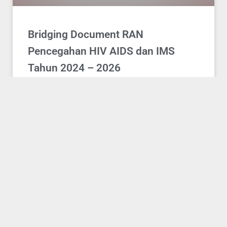
Bridging Document RAN
Pencegahan HIV AIDS dan IMS
Tahun 2024 – 2026
Penyusunan Dokumen Bridging Rencana Aksi
Nasional (RAN) Pencegahan HIV AIDS dan IMS Tahun
2024 – 2026. Dokumen tersebut digunakan sebagai
salah satu kompenen Funding Request Global Fund
Tahun 2024 – 2026 yang dilakukan oleh Kementerian
Kesehatan. Peserta yang berkontribusi dalam
penyusunan dokumen tersebut berasal dari instansi
pemerintah, CSO, Pelayanan Kesehatan,
READ MORE »
14/07/2024
22/08/2024